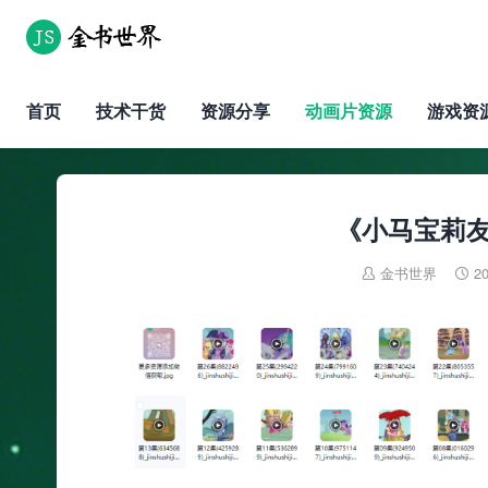
首页
技术干货
资源分享
动画片资源
游戏资
《小马宝莉
金书世界
20

