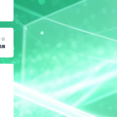
一篇
视频