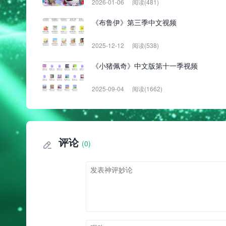
2026-01-06
阅读(481)
《布鲁伊》第三季中文视频
2025-12-12
阅读(538)
《小猪佩奇》中文版第十一季视频
2025-09-04
阅读(1662)
评论
(0)
