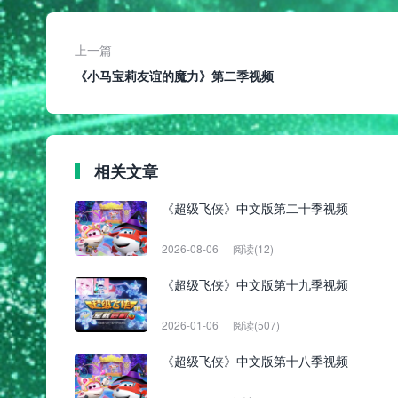
上一篇
《小马宝莉友谊的魔力》第二季视频
相关文章
《超级飞侠》中文版第二十季视频
2026-08-06
阅读(12)
《超级飞侠》中文版第十九季视频
2026-01-06
阅读(507)
《超级飞侠》中文版第十八季视频