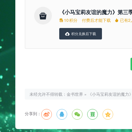
《小马宝莉友谊的魔力》第三

10
积分
付费后才能下载
已有2


积分兑换后下载

未经允许不得转载：
金书世界
»
《小马宝莉友谊的魔力
分享到：




