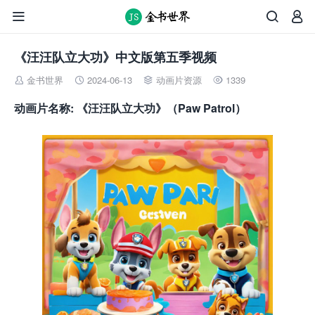



《汪汪队立大功》中文版第五季视频
金书世界
2024-06-13
动画片资源
1339




动画片名称
: 《汪汪队立大功》（Paw Patrol）