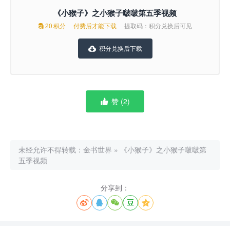
《小猴子》之小猴子啵啵第五季视频
20
积分
付费后才能下载
提取码：积分兑换后可见

积分兑换后下载

赞 (
2
)

未经允许不得转载：
金书世界
»
《小猴子》之小猴子啵啵第
五季视频
分享到：




