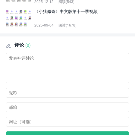
2025-12-12
阅读(543)
《小猪佩奇》中文版第十一季视频
2025-09-04
阅读(1678)
评论
(0)
