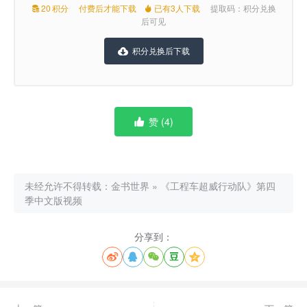
20
积分
付费后才能下载
已有3人下载
提取码：积分兑换


后可见
积分兑换后下载

赞 (
4
)

未经允许不得转载：
金书世界
»
《工程车超威行动队》第四
季中文版视频
分享到：




