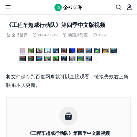



《工程车超威行动队》第四季中文版视频
金书世界
2024-11-12
动画片资源
1257




将文件保存到百度网盘就可以直接观看，链接失效右上角
联系本人更新。

《工程车超威行动队》第四季中文版视频