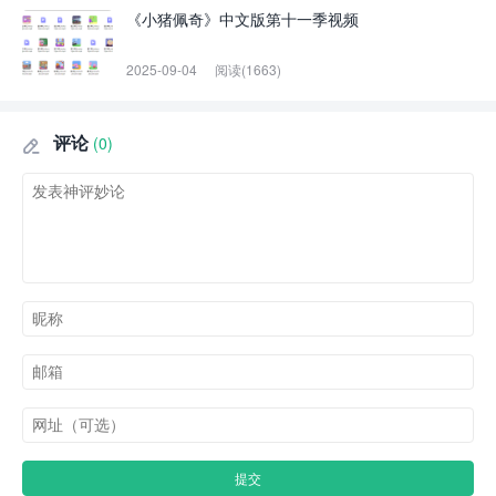
《小猪佩奇》中文版第十一季视频
2025-09-04
阅读(1663)
评论
(0)
