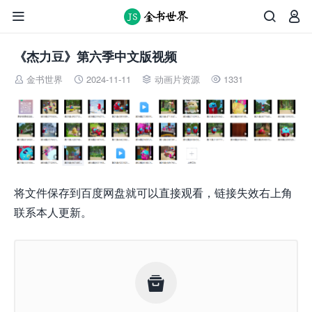



《杰力豆》第六季中文版视频
金书世界
2024-11-11
动画片资源
1331




将文件保存到百度网盘就可以直接观看，链接失效右上角
联系本人更新。
