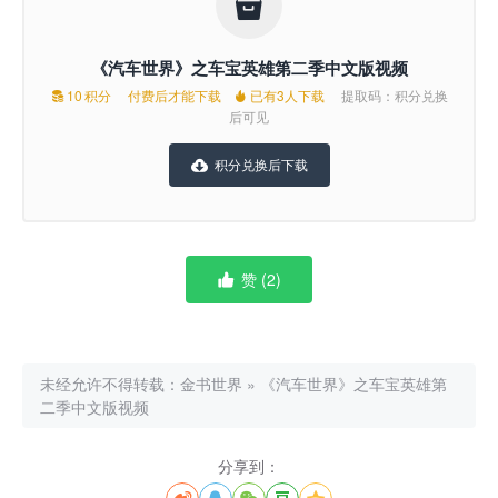

《汽车世界》之车宝英雄第二季中文版视频
10
积分
付费后才能下载
已有3人下载
提取码：积分兑换


后可见
积分兑换后下载

赞 (
2
)

未经允许不得转载：
金书世界
»
《汽车世界》之车宝英雄第
二季中文版视频
分享到：