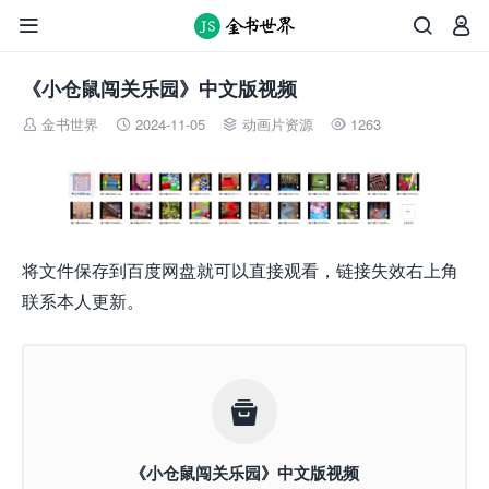



《小仓鼠闯关乐园》中文版视频
金书世界
2024-11-05
动画片资源
1263




将文件保存到百度网盘就可以直接观看，链接失效右上角
联系本人更新。

《小仓鼠闯关乐园》中文版视频