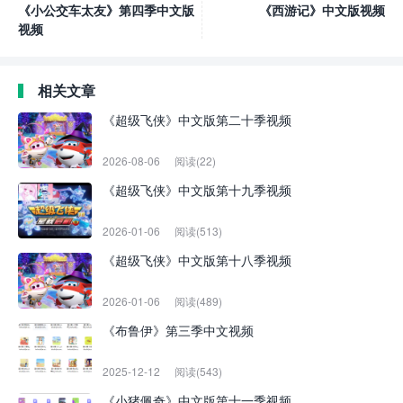
《小公交车太友》第四季中文版
《西游记》中文版视频
视频
相关文章
《超级飞侠》中文版第二十季视频
2026-08-06
阅读(22)
《超级飞侠》中文版第十九季视频
2026-01-06
阅读(513)
《超级飞侠》中文版第十八季视频
2026-01-06
阅读(489)
《布鲁伊》第三季中文视频
2025-12-12
阅读(543)
《小猪佩奇》中文版第十一季视频