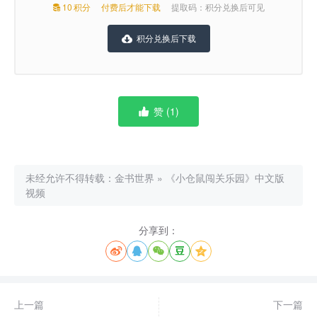
10
积分
付费后才能下载
提取码：积分兑换后可见

积分兑换后下载

赞 (
1
)

未经允许不得转载：
金书世界
»
《小仓鼠闯关乐园》中文版
视频
分享到：





上一篇
下一篇