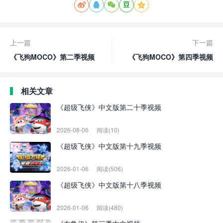





上一篇
下一篇
《飞狗MOCO》第二季视频
《飞狗MOCO》第四季视频
相关文章
《超级飞侠》中文版第二十季视频
2026-08-06
阅读(10)
《超级飞侠》中文版第十九季视频
2026-01-06
阅读(506)
《超级飞侠》中文版第十八季视频
2026-01-06
阅读(480)