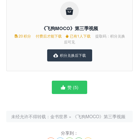

《飞狗MOCO》第三季视频
20
积分
付费后才能下载
已有1人下载
提取码：积分兑换


后可见
积分兑换后下载

赞 (
5
)

未经允许不得转载：
金书世界
»
《飞狗MOCO》第三季视频
分享到：