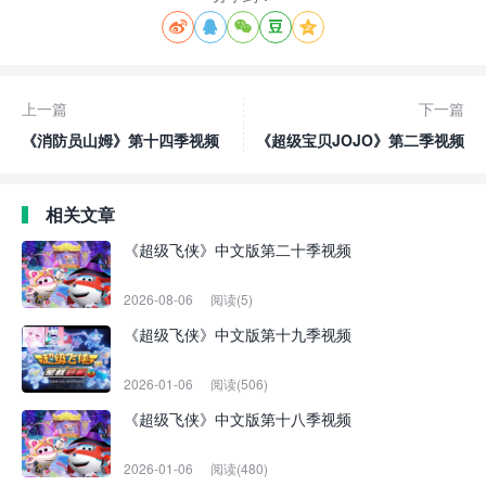





上一篇
下一篇
《消防员山姆》第十四季视频
《超级宝贝JOJO》第二季视频
相关文章
《超级飞侠》中文版第二十季视频
2026-08-06
阅读(5)
《超级飞侠》中文版第十九季视频
2026-01-06
阅读(506)
《超级飞侠》中文版第十八季视频
2026-01-06
阅读(480)