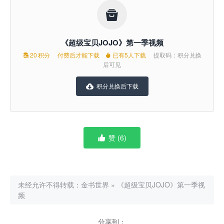

《超级宝贝JOJO》第一季视频
20
积分
付费后才能下载
已有5人下载
提取码：积分兑换


后可见
积分兑换后下载

赞 (
6
)

未经允许不得转载：
金书世界
»
《超级宝贝JOJO》第一季视
频
分享到：