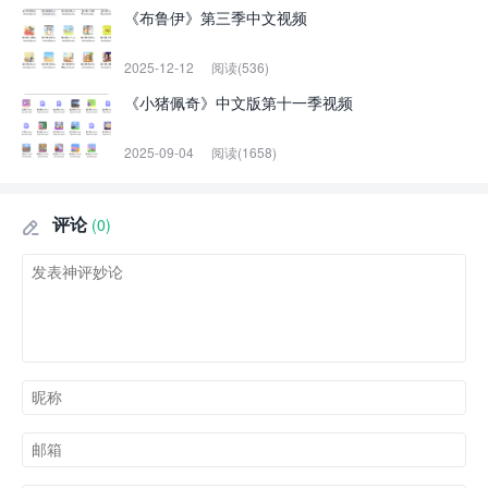
《布鲁伊》第三季中文视频
2025-12-12
阅读(536)
《小猪佩奇》中文版第十一季视频
2025-09-04
阅读(1658)
评论
(0)
