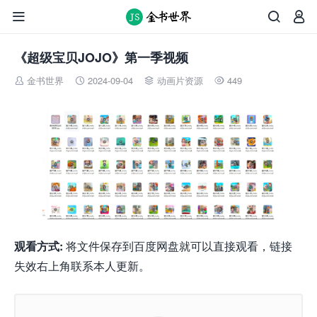



《超级宝贝JOJO》第一季视频
金书世界
2024-09-04
动画片资源
449




观看方式:
将文件保存到百度网盘就可以直接观看，链接
失效右上角联系本人更新。