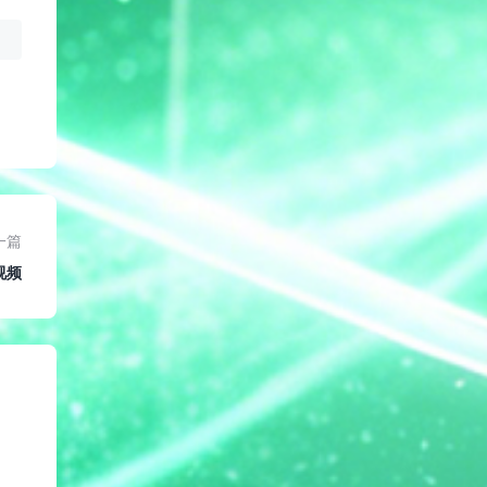
一篇
视频