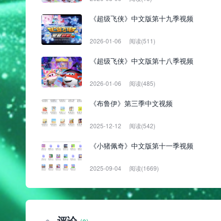
《超级飞侠》中文版第十九季视频
2026-01-06
阅读(511)
《超级飞侠》中文版第十八季视频
2026-01-06
阅读(485)
《布鲁伊》第三季中文视频
2025-12-12
阅读(542)
《小猪佩奇》中文版第十一季视频
2025-09-04
阅读(1669)
评论