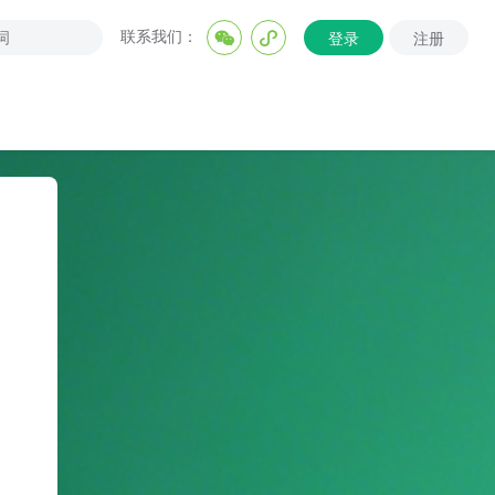
联系我们：


登录
注册