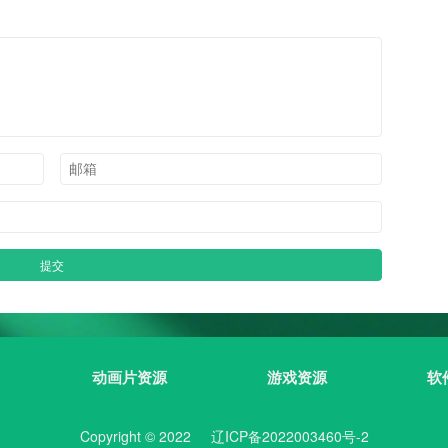
动画片资源
游戏资源
软
Copyright © 2022
辽ICP备2022003460号-2