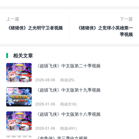
上一篇
下一篇
《猪猪侠》之光明守卫者视频
《猪猪侠》之竞球小英雄第一
季视频
相关文章
《超级飞侠》中文版第二十季视频
2026-08-06
阅读(25)
《超级飞侠》中文版第十九季视频
2026-01-06
阅读(516)
《超级飞侠》中文版第十八季视频
2026-01-06
阅读(491)
《布鲁伊》第三季中文视频