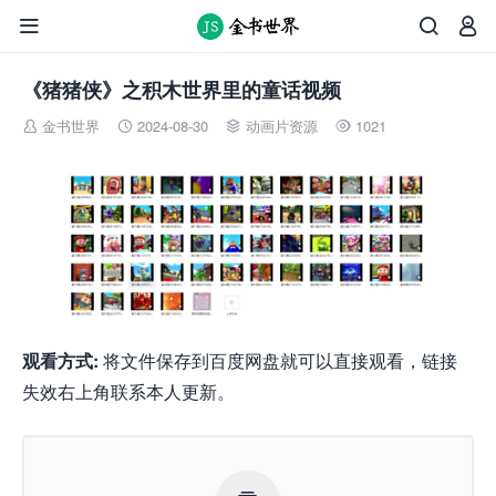



《猪猪侠》之积木世界里的童话视频
金书世界
2024-08-30
动画片资源
1021




观看方式:
将文件保存到百度网盘就可以直接观看，链接
失效右上角联系本人更新。