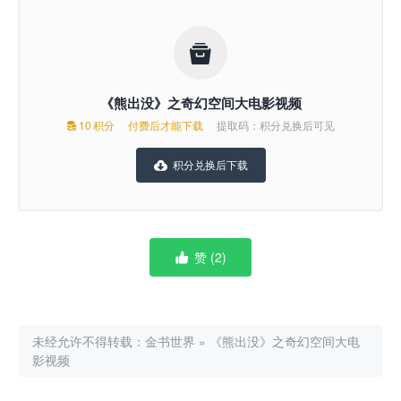

《熊出没》之奇幻空间大电影视频
10
积分
付费后才能下载
提取码：积分兑换后可见

积分兑换后下载

赞 (
2
)

未经允许不得转载：
金书世界
»
《熊出没》之奇幻空间大电
影视频