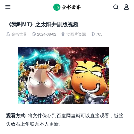



《我叫MT》之太阳井剧版视频
金书世界
2024-08-02
动画片资源
765




观看方式:
将文件保存到百度网盘就可以直接观看，链接
失效右上角联系本人更新。