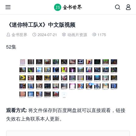



《迷你特工队X》中文版视频
金书世界
2024-07-21
动画片资源
1175




52集
观看方式:
将文件保存到百度网盘就可以直接观看，链接
失效右上角联系本人更新。