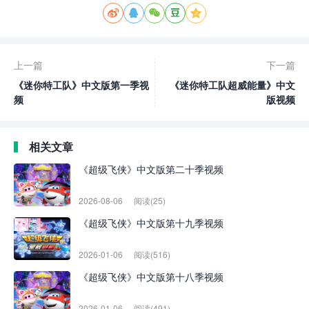





上一篇
下一篇
《迷你特工队》中文版第一季视
《迷你特工队超威能量》中文
频
版视频
相关文章
《超级飞侠》中文版第二十季视频
2026-08-06
阅读(25)
《超级飞侠》中文版第十九季视频
2026-01-06
阅读(516)
《超级飞侠》中文版第十八季视频
2026-01-06
阅读(491)