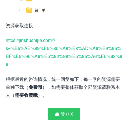
资源获取连接
https://jinshushijie.com/?
s=%E5%AE%89%E5%85%A8%E8%AD%A6%E9%95%
BF%E5%95%A6%E5%92%98%E5%95%A6%E5%93%8
6
根据最近的咨询情况，统一回复如下：每一季的资源需要
单独下载（
免费哦
），如需要整体获取全部资源请联系本
人（
需要收费哦
）。
赞 (
10
)
