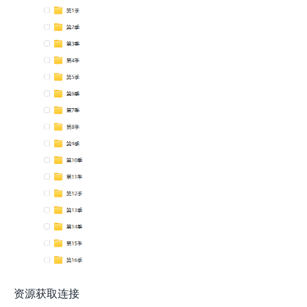
资源获取连接