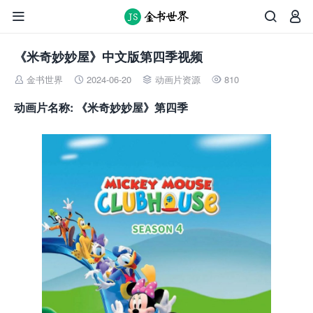



《米奇妙妙屋》中文版第四季视频
金书世界
2024-06-20
动画片资源
810




动画片名称: 《米奇妙妙屋》第四季