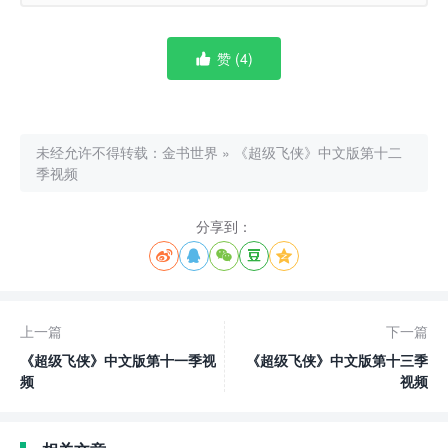
赞 (
4
)

未经允许不得转载：
金书世界
»
《超级飞侠》中文版第十二
季视频
分享到：





上一篇
下一篇
《超级飞侠》中文版第十一季视
《超级飞侠》中文版第十三季
频
视频