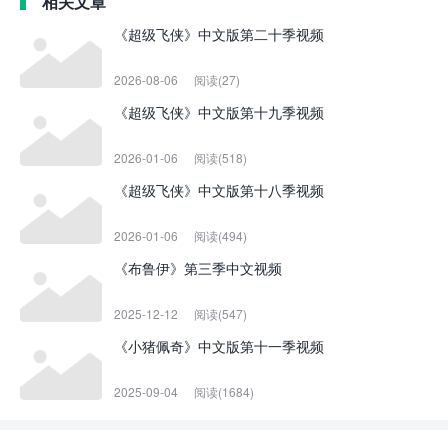
相关文章
《超级飞侠》中文版第二十季视频
2026-08-06
阅读(27)
《超级飞侠》中文版第十九季视频
2026-01-06
阅读(518)
《超级飞侠》中文版第十八季视频
2026-01-06
阅读(494)
《布鲁伊》第三季中文视频
2025-12-12
阅读(547)
《小猪佩奇》中文版第十一季视频
2025-09-04
阅读(1684)