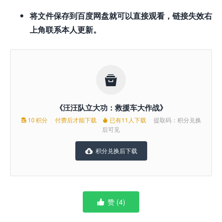
将文件保存到百度网盘就可以直接观看，链接失效右
上角联系本人更新。

《汪汪队立大功：救援车大作战》
10
积分
付费后才能下载
已有11人下载
提取码：积分兑换


后可见
积分兑换后下载

赞 (
4
)
