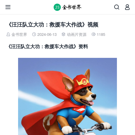



《汪汪队立大功：救援车大作战》视频
金书世界
2024-06-13
动画片资源
1185




《汪汪队立大功：救援车大作战》资料