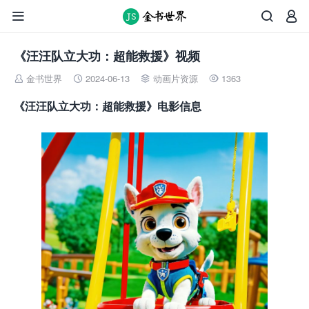



《汪汪队立大功：超能救援》视频
金书世界
2024-06-13
动画片资源
1363




《汪汪队立大功：超能救援》电影信息