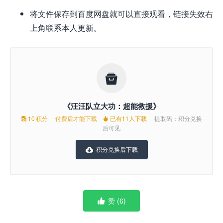
将文件保存到百度网盘就可以直接观看，链接失效右
上角联系本人更新。

《汪汪队立大功：超能救援》
10
积分
付费后才能下载
已有11人下载
提取码：积分兑换


后可见
积分兑换后下载

赞 (
6
)
